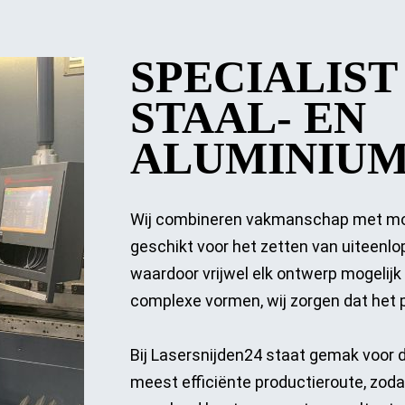
besteld? 1 los 
staal sn
onderdeel 
nabestellen is 
SPECIALIST 
geen probleem en 
als naast de 
STAAL- EN
reguliere snelle 
levertijd haast bij 
ALUMINIU
is?
Dan wordt er altijd 
mee gekeken of 
Wij combineren vakmanschap met mod
het sneller 
geleverd kan 
geschikt voor het zetten van uiteenl
worden of zelfs 
waardoor vrijwel elk ontwerp mogelijk
levering op 
complexe vormen, wij zorgen dat het 
zaterdag.
Kortom Rick en 
Bij Lasersnijden24 staat gemak voor d
zijn team zijn een 
meest efficiënte productieroute, zodat 
aanrader om 