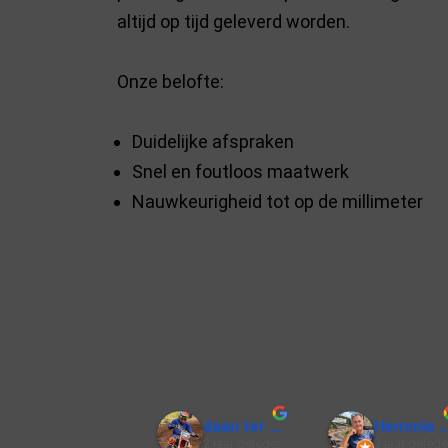
altijd op tijd geleverd worden.
Onze belofte:
Duidelijke afspraken
Snel en foutloos maatwerk
Nauwkeurigheid tot op de millimeter
daan ter H.
Hemmie
2 jaar geleden
2 jaar geled