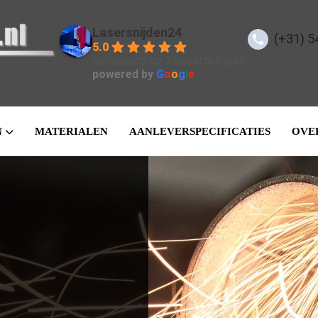
Lasersnijden24
(+31) 5
5.0
Gebaseerd op 7 beoordelingen
powered by
G
o
o
g
l
e
N
MATERIALEN
AANLEVERSPECIFICATIES
OVE