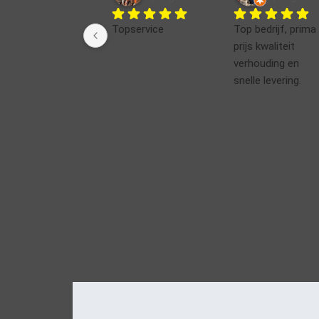
Topservice
Top bedrijf, prima 
prijs kwaliteit 
verhouding en 
snelle levering.