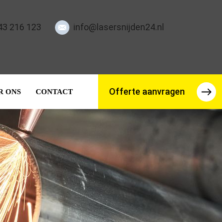
43 216 123
info@lasersnijden24.nl
Offerte aanvragen
R ONS
CONTACT