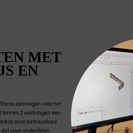
TEN MET
JS EN
offerte aanvragen voor het
t binnen 2 werkdagen een
 Dankzij onze betrouwbare
e dat jouw onderdelen