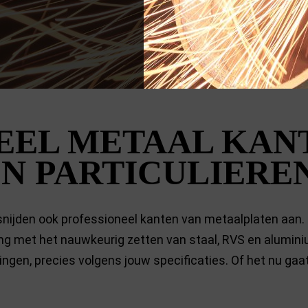
EEL METAAL KAN
EN PARTICULIERE
snijden ook professioneel kanten van metaalplaten aan. S
ng met het nauwkeurig zetten van staal, RVS en alumin
ngen, precies volgens jouw specificaties. Of het nu gaat