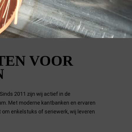
TEN VOOR
N
inds 2011 zijn wij actief in de
ium. Met moderne kantbanken en ervaren
 om enkelstuks of seriewerk, wij leveren