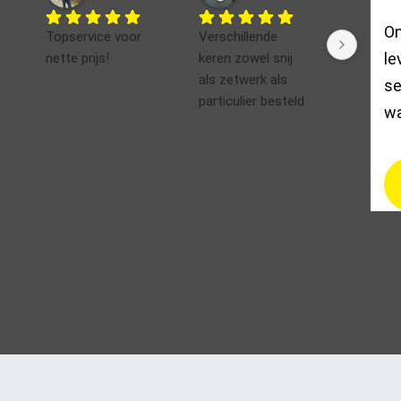
On
Topservice voor 
Verschillende 
Altijd c
le
nette prijs!
keren zowel snij 
Rick, die 
als zetwerk als 
overduide
se
particulier besteld 
harde wer
wa
met altijd goede 
Krijg vaa
kwaliteit en super 
terug in 
service.
weekend 
avond. Pr
Als er iets in de 
goed, kwa
maakbaarheid van 
onberispe
de deze zit word 
Service i
contact 
Zelfs vo
opgenomen om de 
klein klus
beste oplossing te 
zeer goe
vinden. Eén 
service. 
onderdeel te 
blijft mi
weinig ergens van 
adres vo