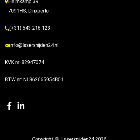
Helmkamp 39
7091HS, Dinxperlo
(+31) 543 216 123
info@lasersnijden24.nl
KVK nr: 82947074
BTW nr: NL862665954B01
Copyright ©
Lasersnijden24
2026