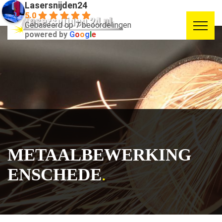
Lasersnijden24
5.0
Gebaseerd op 7 beoordelingen
powered by
G
o
o
g
l
e
METAALBEWERKING
ENSCHEDE
.