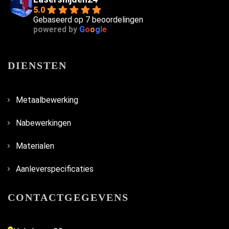
5.0
Gebaseerd op 7 beoordelingen
powered by
G
o
o
g
l
e
DIENSTEN
Metaalbewerking
Nabewerkingen
Materialen
Aanleverspecificaties
CONTACTGEGEVENS